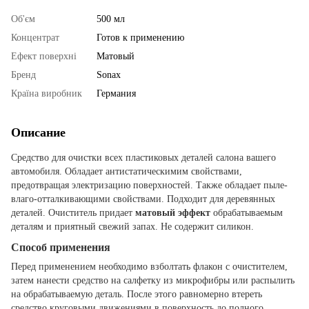
Об'єм
500 мл
Концентрат
Готов к применению
Ефект поверхні
Матовый
Бренд
Sonax
Країна виробник
Германия
Описание
Средство для очистки всех пластиковых деталей салона вашего
автомобиля. Обладает антистатическимим свойствами,
предотвращая электризацию поверхностей. Также обладает пыле-
влаго-отталкивающими свойствами. Подходит для деревянных
деталей. Очиститель придает
матовый эффект
обрабатываемым
деталям и приятный свежий запах. Не содержит силикон.
Способ применения
Перед применением необходимо взболтать флакон с очистителем,
затем нанести средство на салфетку из микрофибры или распылить
на обрабатываемую деталь. После этого равномерно втереть
средство круговыми движениями в поверхность до полного