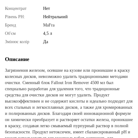
Концентрат
Нет
Рівень PН:
Нейтральний
Бренд
MaFra
Об'єм
4,5 л
Змінює колір
Да
Описание
Загрязнения железом, осевшие на кузове или проникшие в краску
колесных дисков, невозможно удалить традиционными методами
очистки. Сменный блок Fallout Iron Remover 4500 мл был
специально разработан для удаления того, что традиционные
средства для очистки дисков не могут удалить. Продукт
высокоэффективен и не содержит кислоты и идеально подходит для
всех стальных и легкосплавных дисков, а также для хромированных
и полированных дисков. Благодаря своей инновационной формуле
он химически преобразует и растворяет остатки железа, проникшие
в краску, создавая легко смываемый пурпурный раствор в полной
безопасности. Продукт нетоксичен, имеет сбалансированный pH и