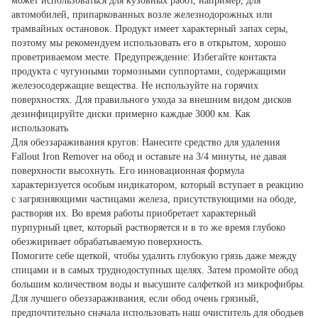
может использоваться для кузовных работ, например, для
автомобилей, припаркованных возле железнодорожных или
трамвайных остановок. Продукт имеет характерный запах серы,
поэтому мы рекомендуем использовать его в открытом, хорошо
проветриваемом месте. Предупреждение: Избегайте контакта
продукта с чугунными тормозными суппортами, содержащими
железосодержащие вещества. Не используйте на горячих
поверхностях. Для правильного ухода за внешним видом дисков
дезинфицируйте диски примерно каждые 3000 км. Как
использовать
Для обеззараживания кругов: Нанесите средство для удаления
Fallout Iron Remover на обод и оставьте на 3/4 минуты, не давая
поверхности высохнуть. Его инновационная формула
характеризуется особым индикатором, который вступает в реакцию
с загрязняющими частицами железа, присутствующими на ободе,
растворяя их. Во время работы приобретает характерный
пурпурный цвет, который растворяется и в то же время глубоко
обезжиривает обрабатываемую поверхность.
Помогите себе щеткой, чтобы удалить глубокую грязь даже между
спицами и в самых труднодоступных щелях. Затем промойте обод
большим количеством воды и высушите салфеткой из микрофибры.
Для лучшего обеззараживания, если обод очень грязный,
предпочтительно сначала использовать наш очиститель для ободьев