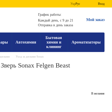
Укр
Рус
Вход
График работы:
Мой заказ
Каждый день, с 9 до 21
Отправка в день заказа
Бытовая
вары
Автохимия
химия и
Ароматизаторы
клининг
 дисками
Уход за дисками Sonax
Зверь Sonax Felgen Beast
В желания