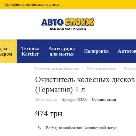
Сертификаты официального дилера
д за
Техника
Аксессуары
Полировка
Автото
ьером
Karcher
для мытья
Интернет-магазин Автоспонж
Уход за интерьером
Уход за
Очиститель колесных дисков 
(Германия) 1 л
Нет в наличии
Артикул: 433300
Оставить отзыв
974 грн
Войти
для отображения накопительной скидки
%