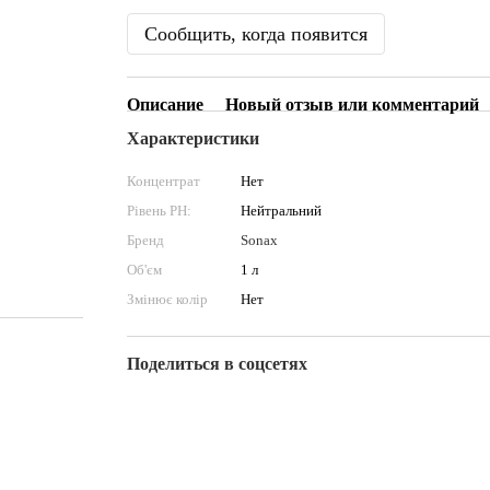
Сообщить, когда появится
Описание
Новый отзыв или комментарий
Характеристики
Концентрат
Нет
Рівень PН:
Нейтральний
Бренд
Sonax
Об'єм
1 л
Змінює колір
Нет
Поделиться в соцсетях