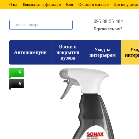
Перейти к основному контенту
О нас
Контактная информация
Блог
Отзывы о магазине
Для покупателя
095 88-55-484
Перезвонить вам?
Воски и
Уход за
Ухо
Автошампуни
покрытия
интерьером
интер
кузова
6
6