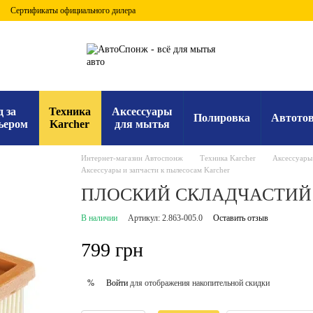
Сертификаты официального дилера
д за
Техника
Аксессуары
Полировка
Автото
ьером
Karcher
для мытья
Интернет-магазин Автоспонж
Техника Karcher
Аксессуары
Аксессуары и запчасти к пылесосам Karcher
ПЛОСКИЙ СКЛАДЧАСТИЙ Ф
В наличии
Артикул: 2.863-005.0
Оставить отзыв
799 грн
Войти
для отображения накопительной скидки
%