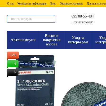
Перейти к основному контенту
О нас
Контактная информация
Блог
Отзывы о магазине
Для покупателя
095 88-55-484
Перезвонить вам?
Воски и
Уход за
Ухо
Автошампуни
покрытия
интерьером
интер
кузова
−5%
6
6