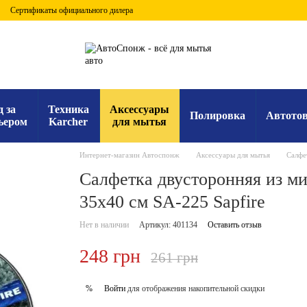
Сертификаты официального дилера
д за
Техника
Аксессуары
Полировка
Автото
ьером
Karcher
для мытья
Интернет-магазин Автоспонж
Аксессуары для мытья
Салфе
Салфетка двусторонняя из м
35x40 см SA-225 Sapfire
Нет в наличии
Артикул: 401134
Оставить отзыв
248 грн
261 грн
Войти
для отображения накопительной скидки
%