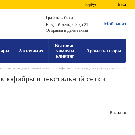
Укр
Рус
Вход
График работы:
Мой заказ
Каждый день, с 9 до 21
Отправка в день заказа
Бытовая
вары
Автохимия
химия и
Ароматизаторы
клининг
тки и полотенца для сушки кузова
Салфетки и полотенца для сушки кузова Sapfire
икрофибры и текстильной сетки
В желания