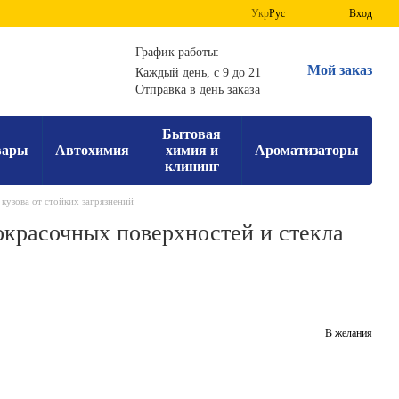
Укр
Рус
Вход
График работы:
Мой заказ
Каждый день, с 9 до 21
Отправка в день заказа
Бытовая
вары
Автохимия
химия и
Ароматизаторы
клининг
кузова от стойких загрязнений
окрасочных поверхностей и стекла
В желания