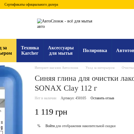
Сертификаты официального дилера
д за
Техника
Аксессуары
Полировка
Автото
ьером
Karcher
для мытья
Интернет-магазин Автоспонж
Уход за интерьером
Очистка 
Синяя глина для очистки лак
SONAX Clay 112 г
Нет в наличии
Артикул: 450105
Оставить отзыв
1 119 грн
Войти
для отображения накопительной скидки
%