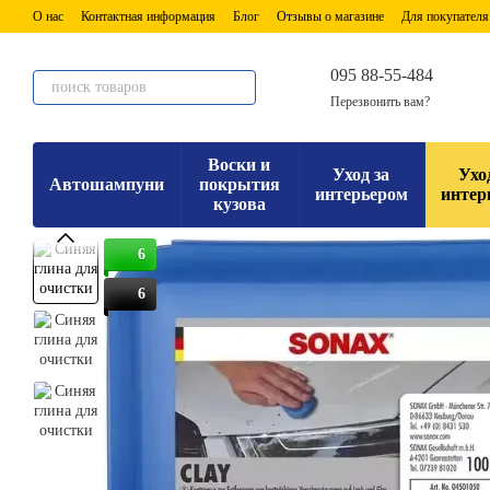
Перейти к основному контенту
О нас
Контактная информация
Блог
Отзывы о магазине
Для покупателя
095 88-55-484
Перезвонить вам?
Воски и
Уход за
Ухо
Автошампуни
покрытия
интерьером
интер
кузова
6
6