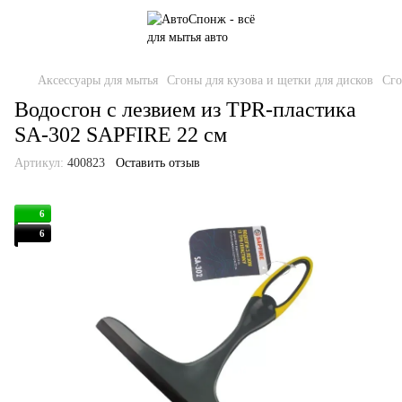
Аксессуары для мытья
Сгоны для кузова и щетки для дисков
Сго
Водосгон с лезвием из TPR-пластика
SA-302 SAPFIRE 22 см
Артикул:
400823
Оставить отзыв
6
6