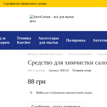
Сертификаты официального дилера
д за
Техника
Аксессуары
Полировка
Автото
ьером
Karcher
для мытья
Интернет-магазин Автоспонж
Уход за интерьером
Средства
Средство для химчистки сало
Нет в наличии
Артикул: 800124
Оставить отзыв
88 грн
Войти
для отображения накопительной скидки
%
Сообщить, когда появится