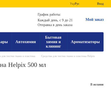
Укр
Рус
Вход
График работы:
Мой заказ
Каждый день, с 9 до 21
Отправка в день заказа
Бытовая
вары
Автохимия
химия и
Ароматизаторы
клининг
 для чистки ткани и пластика
Средства для чистки ткани и пластика Helpix
на Helpix 500 мл
В желания