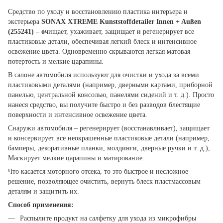
Средство по уходу и восстановлению пластика интерьера и
экстерьера
SONAX XTREME Kunststoffdetailer Innen + Außen
(255241) – о
чищает, ухаживает, защищает и регенерирует все
пластиковые детали, обеспечивая легкий блеск и интенсивное
освежение цвета. Одновременно скрываются легкая матовая
потертость и мелкие царапины.
В салоне автомобиля используют для очистки и ухода за всеми
пластиковыми деталями (например, дверными картами, приборной
панелью, центральной консолью, панелями сидений и т. д.). Просто
нанеся средство, вы получите быстро и без разводов блестящие
поверхности и интенсивное освежение цвета.
Снаружи автомобиля – регенерирует (восстанавливает), защищает
и консервирует все неокрашенные пластиковые детали (например,
бамперы, декоративные планки, молдинги, дверные ручки и т. д.),
Маскирует мелкие царапины и матирование.
Что касается моторного отсека, то это быстрое и несложное
решение, позволяющее очистить, вернуть блеск пластмассовым
деталям и защитить их.
Способ применения:
Распылите продукт на салфетку для ухода из микрофибры