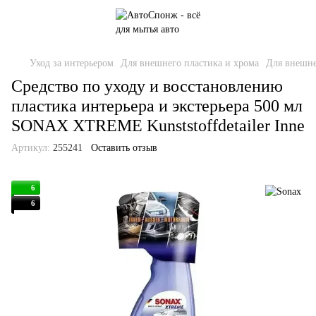
Уход за интерьером
Для внешнего пластика и хрома
Для внешне
Средство по уходу и восстановлению
пластика интерьера и экстерьера 500 мл
SONAX XTREME Kunststoffdetailer Inne
Артикул:
255241
Оставить отзыв
6
6