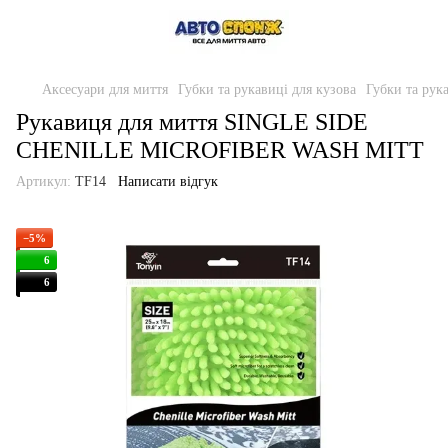
Аксесуари для миття
Губки та рукавиці для кузова
Губки та рук
Рукавиця для миття SINGLE SIDE
CHENILLE MICROFIBER WASH MITT
Артикул:
TF14
Написати відгук
−5%
6
6