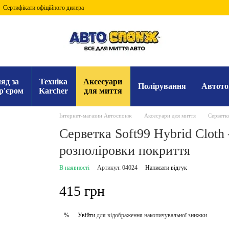
Сертифікати офіційного дилера
яд за
Техніка
Аксесуари
Полірування
Автото
р'єром
Karcher
для миття
Інтернет-магазин Автоспонж
Аксесуари для миття
Серветк
Серветка Soft99 Hybrid Cloth
розполіровки покриття
В наявності
Артикул: 04024
Написати відгук
415 грн
Увійти
для відображення накопичувальної знижки
%