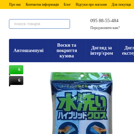
Перейти до основного контенту
Про нас
Контактна інформація
Блог
Відгуки про магазин
Для покупця
095 88-55-484
Передзвонити вам?
Воски та
Догляд за
Догл
Автошампуні
покриття
інтер'єром
ексте
кузова
6
6