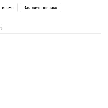
стинами
Замовити швидко
МИ
 грн