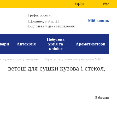
Укр
Рус
Вхід
Графік роботи:
Мій кошик
Щоденно, з 9 до 21
Відправка у день замовлення
Побутова
вари
Автохімія
хімія та
Ароматизатори
клінінг
и та рушники для сушки кузова
Серветки та рушники для сушки кузова Soft99
 — ветош для сушки кузова і стекол,
В бажання