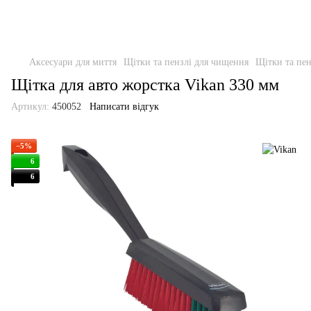
Аксесуари для миття
Щітки та пензлі для чищення
Щітки та пен
Щітка для авто жорстка Vikan 330 мм
Артикул:
450052
Написати відгук
−5%
6
6