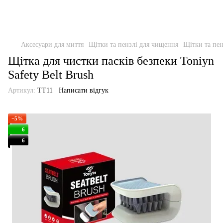
Аксесуари для миття
Щітки та пензлі для чищення
Щітки та пен
Щітка для чистки пасків безпеки Toniyn
Safety Belt Brush
Артикул:
TT11
Написати відгук
−5%
6
6