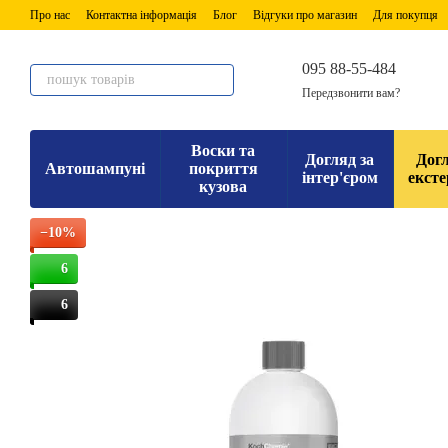
Перейти до основного контенту
Про нас
Контактна інформація
Блог
Відгуки про магазин
Для покупця
095 88-55-484
Передзвонити вам?
Воски та
Догляд за
Догл
Автошампуні
покриття
інтер'єром
ексте
кузова
−10%
6
6