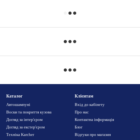
Каталог
Клієнтам
Автошампуні
Вхід до кабінету
Воски та покриття кузова
Про нас
Догляд за інтер'єром
Контактна інформація
Догляд за екстер'єром
Блог
Техніка Karcher
Відгуки про магазин