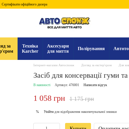
Сертифікати офіційного дилера
яд за
Техніка
Аксесуари
Полірування
Автото
р'єром
Karcher
для миття
Інтернет-магазин Автоспонж
Догляд за екстер'єром
Для зо
Засіб для консервації гуми та
В наявності
Артикул: 476001
Написати відгук
1 058 грн
1 175 грн
Увійти
для відображення накопичувальної знижки
%
Купити
Оплатити ча