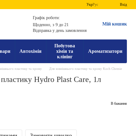
Укр
Рус
Вхід
Графік роботи:
Мій кошик
Щоденно, з 9 до 21
Відправка у день замовлення
Побутова
вари
Автохімія
хімія та
Ароматизатори
клінінг
внішнього пластику та хрому
Для зовнішнього пластику та хрому Koch Chemie
 пластику Hydro Plast Care, 1л
В бажання
стинами
Замовити швидко