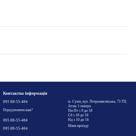
Контактна інформація
095 88-55-484
м. Суми, вул. Петропавлівська, 73 ТЦ
Атлас 1 поверх
Передзвонити вам?
Пн-Пт з 9 до 18
Сб з 10 до 16
Нд з 10 до 16
095 88-55-484
Мапа проїзду
095 88-55-484