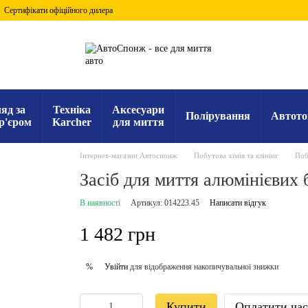
Сертифікати офіційного дилера
яд за
Техніка
Аксесуари
Полірування
Автото
р'єром
Karcher
для миття
Інтернет-магазин Автоспонж
Побутова хімія та клінінг
Поб
Засіб для миття алюмінієвих б
В наявності
Артикул: 014223.45
Написати відгук
1 482 грн
Увійти
для відображення накопичувальної знижки
%
Купити
Оплатити ча