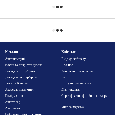
Каталог
Клієнтам
Автошампуні
Вхід до кабінету
Воски та покриття кузова
Про нас
Догляд за інтер'єром
Контактна інформація
Догляд за екстер'єром
Блог
Техніка Karcher
Відгуки про магазин
Аксесуари для миття
Для покупця
Полірування
Сертифікати офіційного дилера
Автотовари
Ми в соцмережах
Автохімія
Побутова хімія та клінінг