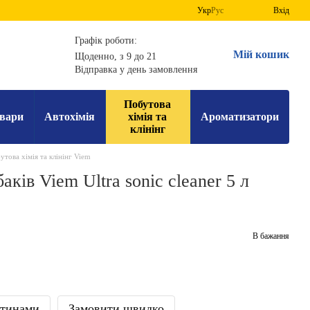
Укр
Рус
Вхід
Графік роботи:
Мій кошик
Щоденно, з 9 до 21
Відправка у день замовлення
Побутова
вари
Автохімія
хімія та
Ароматизатори
клінінг
утова хімія та клінінг Viem
аків Viem Ultra sonic cleaner 5 л
В бажання
стинами
Замовити швидко