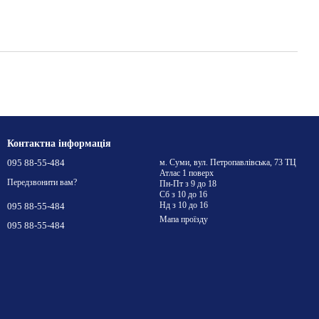
Контактна інформація
095 88-55-484
м. Суми, вул. Петропавлівська, 73 ТЦ
Атлас 1 поверх
Передзвонити вам?
Пн-Пт з 9 до 18
Сб з 10 до 16
Нд з 10 до 16
095 88-55-484
Мапа проїзду
095 88-55-484