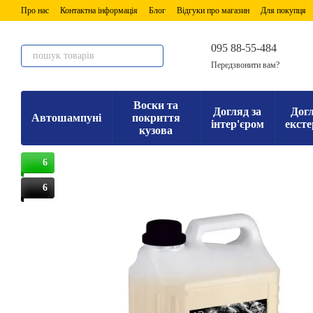
Перейти до основного контенту
Про нас
Контактна інформація
Блог
Відгуки про магазин
Для покупця
095 88-55-484
Передзвонити вам?
Воски та
Догляд за
Догл
Автошампуні
покриття
інтер'єром
ексте
кузова
6
6