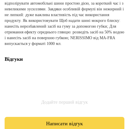
відполірувати автомобільні шини простою дією, за короткий час і з
невеликими зусиллями. Завдяки особливій формулі він нежирний і
не липкий: дуже важлива властивість під час використання
продукту. Як використовувати Щоб надати шині мокрого блиску:
нанесіть нерозбавлений засіб на гуму за допомогою губки; Для
отримання ефекту середнього глянцю: розведіть засіб на 50% водою
і нанесіть засіб на поверхню губкою; NERISSIMO від MA-FRA
випускається у форматі 1000 мл.
Відгуки
Додайте перший відгук
Написати відгук