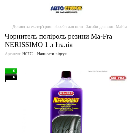
Догляд за екстер'єром
Засоби для шин
Засоби для шин MaFra
Чорнитель поліроль резини Ma-Fra
NERISSIMO 1 л Італія
Артикул:
H0772
Написати відгук
6
6