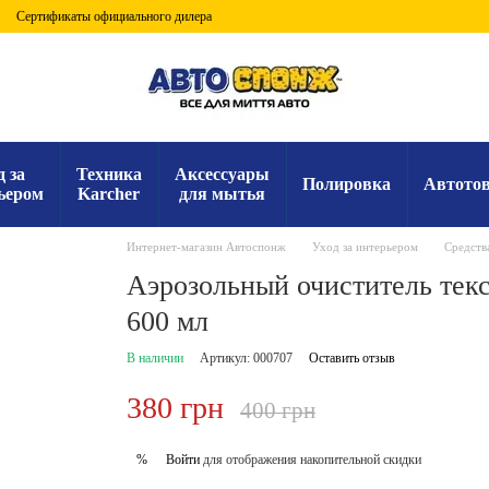
Сертификаты официального дилера
д за
Техника
Аксессуары
Полировка
Автото
ьером
Karcher
для мытья
Интернет-магазин Автоспонж
Уход за интерьером
Средства
Аэрозольный очиститель текс
600 мл
В наличии
Артикул: 000707
Оставить отзыв
380 грн
400 грн
Войти
для отображения накопительной скидки
%