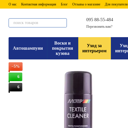
Перейти к основному контенту
О нас
Контактная информация
Блог
Отзывы о магазине
Для покупателя
095 88-55-484
Перезвонить вам?
Воски и
Уход за
Ухо
Автошампуни
покрытия
интерьером
интер
кузова
−5%
6
6