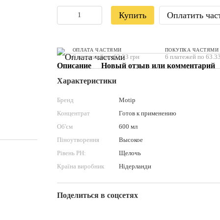
Купить
Оплатить час
ОПЛАТА ЧАСТЯМИ
ПОКУПКА ЧАСТЯМИ
6 платежей по 63.33 грн
6 платежей по 63.33
Описание
Новый отзыв или комментарий
Характеристики
Бренд
Motip
Концентрат
Готов к применению
Об'єм
600 мл
Піноутворення
Высокое
Рівень PН:
Щелочь
Країна виробник
Нідерланди
Поделиться в соцсетях