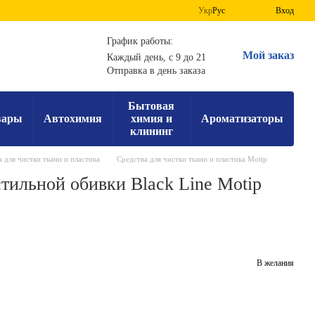
Укр
Рус
Вход
График работы:
Мой заказ
Каждый день, с 9 до 21
Отправка в день заказа
Бытовая
вары
Автохимия
химия и
Ароматизаторы
клининг
 для чистки ткани и пластика
Средства для чистки ткани и пластика Motip
тильной обивки Black Line Motip
В желания