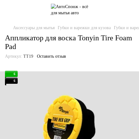
Аксессуары для мытья
Губки и варежки для кузова
Губки и варе
Аппликатор для воска Tonyin Tire Foam
Pad
Артикул:
TT19
Оставить отзыв
6
6