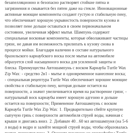
безапелляционно и безопасно растворяет стойкие пятна и
загрязнения и смывается без пятен даже на стекле. Инновационные
активные моющие компоненты создают густую и стабильную пену,
что обеспечивает хорошую укрывистость поверхности кузова и
позволяет пене дольше оставаться в своем первоначальном
состоянии, увеличивая эффект мытья. Шампунь содержит
специальные восковые компоненты, которые обволакивают частицы
грязи, не давая им возможность прилипать к кузову снова в
процессе мойки. Благодаря наличию в составе натурального
бразильского карнаубского воска после мытья на автомобиле
образуется слой насыщенного воска для усиленной защиты и
блеска. Преимущества Автошампунь с воском Карнауба Turtle Wax
Zip Wax: - средство 2в1 - мытье и одновременное нанесение воска;
- специальная рецептура Turtle Wax обеспечивает хорошие моющие
свойства и стабильную пену, которая дольше остается на
поверхности, а значит увеличивается время на растворение грязи; -
натуральный воск карнаубы имеет хорошую адгезию и дольше
остается на поверхности; Применение Автошампунь с воском
Карнауба Turtle Wax Zip Wax: 1. Предварительно сбейте крупную
сыпучую грязь с поверхности автомобиля струей воды, начиная с
крыши и двигаясь вниз. 2. Добавьте 40...60 мл автошампуня (на 5-6
л воды) в ведро и залейте мощной струей воды, чтобы образовалась