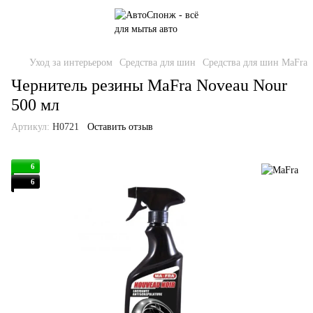
Уход за интерьером
Средства для шин
Средства для шин MaFra
Чернитель резины MaFra Noveau Nour
500 мл
Артикул:
H0721
Оставить отзыв
6
6