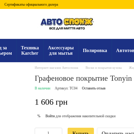
Сертификаты официального дилера
д за
Техника
Аксессуары
Полировка
Автото
ьером
Karcher
для мытья
Интернет-магазин Автоспонж
Воски и покрытия кузова
Жид
Графеновое покрытие Tonyin 
В наличии
Артикул: TC04
Оставить отзыв
1 606 грн
Войти
для отображения накопительной скидки
%
Купить
Оплатить час