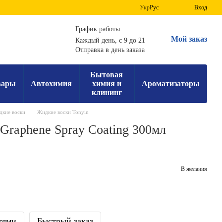
Укр
Рус
Вход
График работы:
Мой заказ
Каждый день, с 9 до 21
Отправка в день заказа
Бытовая
вары
Автохимия
химия и
Ароматизаторы
клининг
кие воски
Жидкие воски Tonyin
Graphene Spray Coating 300мл
В желания
тями
Быстрый заказ