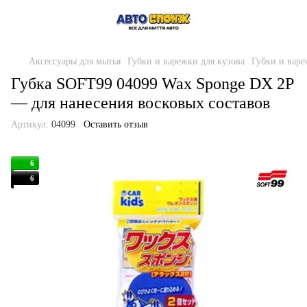
Аксессуары для мытья
Губки и варежки для кузова
Губки и варе
Губка SOFT99 04099 Wax Sponge DX 2P
— для нанесения восковых составов
Артикул:
04099
Оставить отзыв
6
6