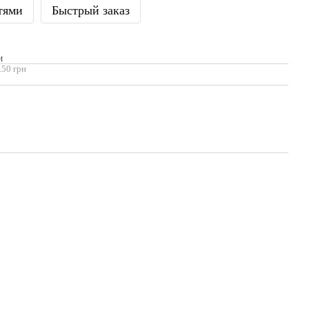
тями
Быстрый заказ
И
.50 грн