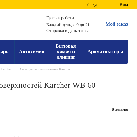
Укр
Рус
Вход
График работы:
Мой заказ
Каждый день, с 9 до 21
Отправка в день заказа
Бытовая
вары
Автохимия
химия и
Ароматизаторы
клининг
 Karcher
Аксессуары для минимоек Karcher
оверхностей Karcher WB 60
В желания