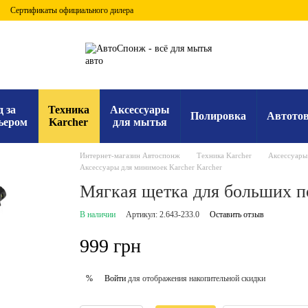
Сертификаты официального дилера
д за
Техника
Аксессуары
Полировка
Автото
ьером
Karcher
для мытья
Интернет-магазин Автоспонж
Техника Karcher
Аксессуары
Аксессуары для минимоек Karcher Karcher
Мягкая щетка для больших п
В наличии
Артикул: 2.643-233.0
Оставить отзыв
999 грн
Войти
для отображения накопительной скидки
%