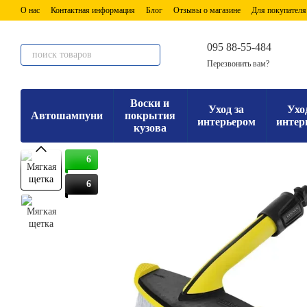
Перейти к основному контенту
О нас
Контактная информация
Блог
Отзывы о магазине
Для покупателя
095 88-55-484
Перезвонить вам?
Воски и
Уход за
Ухо
Автошампуни
покрытия
интерьером
интер
кузова
6
6