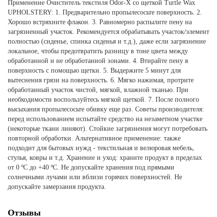
Применение Очиститель текстиля Odor-X со щеткой Turtle Wax
UPHOLSTERY: 1. Предварительно пропылесосьте поверхность. 2.
Хорошо встряхните флакон. 3. Равномерно распылите пену на
загрязненный участок. Рекомендуется обрабатывать участок/элемент
полностью (сиденье, спинка сиденья и т.д.), даже если загрязнение
локальное, чтобы предотвратить разницу в тоне цвета между
обработанной и не обработанной зонами. 4. Втирайте пену в
поверхность с помощью щетки. 5. Выдержите 5 минут для
вытеснения грязи на поверхность. 6. Мягко нажимая, протрите
обработанный участок чистой, мягкой, влажной тканью. При
необходимости воспользуйтесь мягкой щеткой. 7. После полного
высыхания пропылесосьте обивку еще раз. Советы производителя:
перед использованием испытайте средство на незаметном участке
(некоторые ткани линяют). Стойкие загрязнения могут потребовать
повторной обработки. Альтернативное применение: также
подходит для бытовых нужд - текстильная и велюровая мебель,
стулья, ковры и т.д. Хранение и уход: храните продукт в пределах
от 0 ºC до +40 ºC. Не допускайте хранения под прямыми
солнечными лучами или вблизи горячих поверхностей. Не
допускайте замерзания продукта.
Отзывы