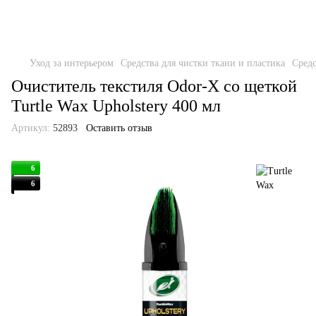
Уход за интерьером
Средства для чистки ткани и пластика
Средс
Очиститель текстиля Odor-X со щеткой
Turtle Wax Upholstery 400 мл
Артикул:
52893
Оставить отзыв
6
6