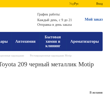
Укр
Рус
Вход
График работы:
Мой заказ
Каждый день, с 9 до 21
Отправка в день заказа
Бытовая
вары
Автохимия
химия и
Ароматизаторы
клининг
ационные карандаши
Реставрационные карандаши Motip
oyota 209 черный металлик Motip
В желания