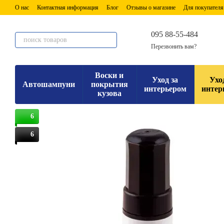
Перейти к основному контенту
О нас
Контактная информация
Блог
Отзывы о магазине
Для покупателя
095 88-55-484
Перезвонить вам?
Воски и
Уход за
Ухо
Автошампуни
покрытия
интерьером
интер
кузова
6
6