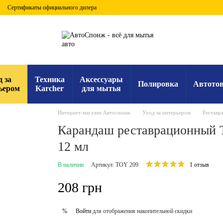
Сертификаты официального дилера
д за
Техника
Аксессуары
Полировка
Автото
ьером
Karcher
для мытья
Интернет-магазин Автоспонж
Уход за интерьером
Реставр
Карандаш реставрационный T
12 мл
В наличии
Артикул: TOY 209
1 отзыв
208 грн
Войти
для отображения накопительной скидки
%