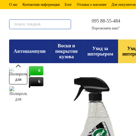
Перейти к основному контенту
О нас
Контактная информация
Блог
Отзывы о магазине
Для покупателя
095 88-55-484
Перезвонить вам?
Воски и
Уход за
Ухо
Автошампуни
покрытия
интерьером
интер
кузова
6
6