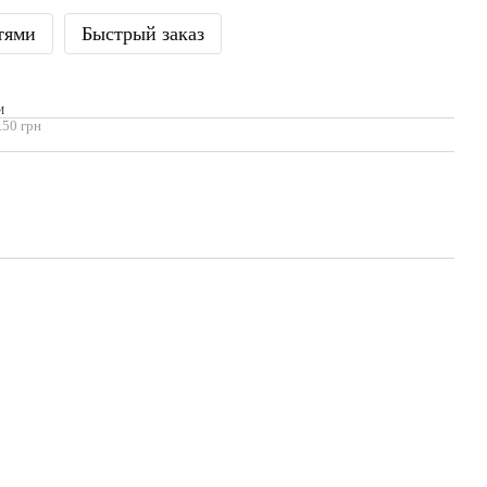
тями
Быстрый заказ
И
.50 грн