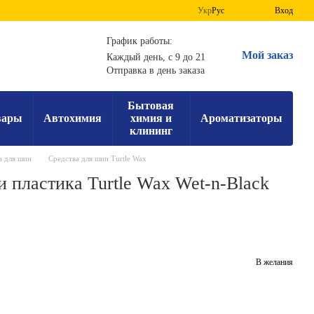
Укр
Рус
Вход
График работы:
Мой заказ
Каждый день, с 9 до 21
Отправка в день заказа
Бытовая
вары
Автохимия
химия и
Ароматизаторы
клининг
а для шин
Средства для шин Turtle Wax
 пластика Turtle Wax Wet-n-Black
В желания