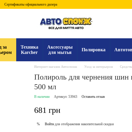
Сертификаты официального дилера
д за
Техника
Аксессуары
Полировка
Автото
ьером
Karcher
для мытья
Интернет-магазин Автоспонж
Уход за интерьером
Средств
Полироль для чернения шин и
500 мл
В наличии
Артикул: 53943
Оставить отзыв
681 грн
Войти
для отображения накопительной скидки
%