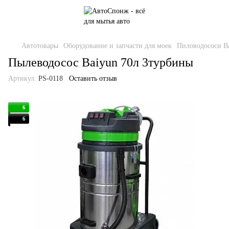
Автотовары
Оборудование и запчасти для моек
Пиловодососи B
Пылеводосос Baiyun 70л 3турбины
Артикул:
PS-0118
Оставить отзыв
6
6