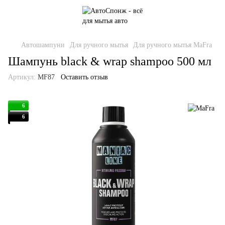
Автошампуни
Для ручного мытья
Для ручного мытья MaFra
Шампунь black & wrap shampoo 500 мл
Артикул:
MF87
Оставить отзыв
6
6