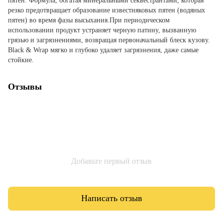
пятен. Формула, богатая минеральными секвестрантами, которая
резко предотвращает образование известняковых пятен (водяных
пятен) во время фазы высыхания.При периодическом
использовании продукт устраняет черную патину, вызванную
грязью и загрязнениями, возвращая первоначальный блеск кузову.
Black & Wrap мягко и глубоко удаляет загрязнения, даже самые
стойкие.
Отзывы
Добавьте первый отзыв
Написать отзыв