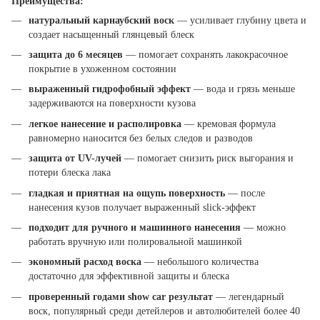
Преимущества:
натуральный карнаубский воск
— усиливает глубину цвета и
создает насыщенный глянцевый блеск
защита до 6 месяцев
— помогает сохранять лакокрасочное
покрытие в ухоженном состоянии
выраженный гидрофобный эффект
— вода и грязь меньше
задерживаются на поверхности кузова
легкое нанесение и располировка
— кремовая формула
равномерно наносится без белых следов и разводов
защита от UV-лучей
— помогает снизить риск выгорания и
потери блеска лака
гладкая и приятная на ощупь поверхность
— после
нанесения кузов получает выраженный slick-эффект
подходит для ручного и машинного нанесения
— можно
работать вручную или полировальной машинкой
экономный расход воска
— небольшого количества
достаточно для эффективной защиты и блеска
проверенный годами show car результат
— легендарный
воск, популярный среди детейлеров и автолюбителей более 40