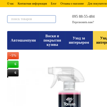
Перейти к основному контенту
О нас
Контактная информация
Блог
Отзывы о магазине
Для покупателя
095 88-55-484
Перезвонить вам?
Воски и
Уход за
Ухо
Автошампуни
покрытия
интерьером
интер
кузова
−5%
6
6