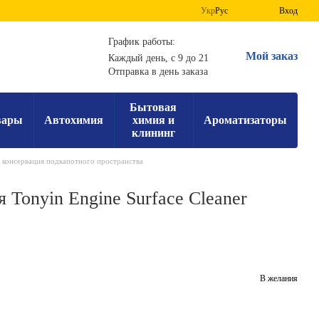
Укр
Рус
Вход
График работы:
Мой заказ
Каждый день, с 9 до 21
Отправка в день заказа
Бытовая
вары
Автохимия
химия и
Ароматизаторы
клининг
 консервация подкапотного пространства
 Tonyin Engine Surface Cleaner
В желания