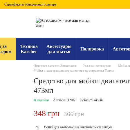
Сертификаты официального дилера
д за
Техника
Аксессуары
Полировка
Автото
ьером
Karcher
для мытья
Интернет-магазин Автоспонж
Уход за интерьером
Мойка и
Мойка и консервация подкапотного пространства Tonyin
Средство для мойки двигателя
473мл
В наличии
Артикул: TN07
Оставить отзыв
348 грн
366 грн
Войти
для отображения накопительной скидки
%